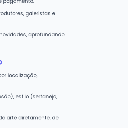
de pagamento.
odutores, galeristas e
 e novidades, aprofundando
o
or localização,
são), estilo (sertanejo,
de arte diretamente, de