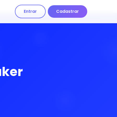
Entrar
Cadastrar
aker