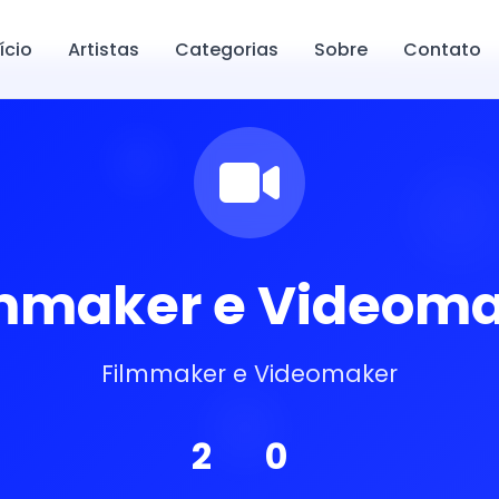
ício
Artistas
Categorias
Sobre
Contato
mmaker e Videom
Filmmaker e Videomaker
2
0