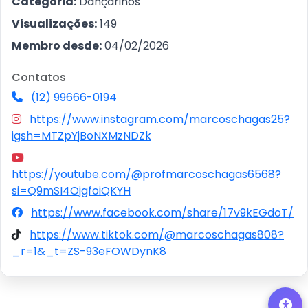
Categoria:
Dançarinos
Visualizações:
149
Membro desde:
04/02/2026
Contatos
(12) 99666-0194
https://www.instagram.com/marcoschagas25?
igsh=MTZpYjBoNXMzNDZk
https://youtube.com/@profmarcoschagas6568?
si=Q9mSI4OjgfoiQKYH
https://www.facebook.com/share/17v9kEGdoT/
https://www.tiktok.com/@marcoschagas808?
_r=1&_t=ZS-93eFOWDynK8